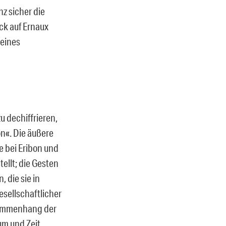
nz sicher die
ck auf Ernaux
 eines
u dechiffrieren,
on«. Die äußere
e bei Eribon und
ellt; die Gesten
 die sie in
esellschaftlicher
usammenhang der
m und Zeit.