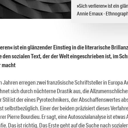
»Sich verlieren« ist ein glä
Annie Ernaux - Ethnograph
eren« ist ein glänzender Einstieg in die literarische Brilla
e den sozialen Text, der der Welt eingeschrieben ist, im Sc
r macht
en Jahren erregen zwei französische Schriftsteller in Europa 
eichnet sich durch nüchterne Drastik aus, die Allzumenschlic
r Stil ist der eines Pyrotechnikers, der Abschaffenswertes abs
st selbstbezüglich. Einer der beiden präzisiert dieses Verfah
er Pierre Bourdieu. Er sagt, eine Autosozialanalyse ist etwas
ie. Das ist richtig. Das Erste geht auf die Suche nach sozial