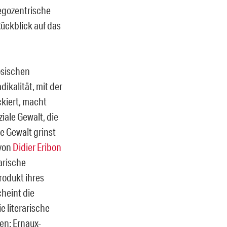
 egozentrische
Rückblick auf das
ösischen
ikalität, mit der
ckiert, macht
iale Gewalt, die
ie Gewalt grinst
 von
Didier Eribon
rarische
Produkt ihres
cheint die
e literarische
ken: Ernaux-