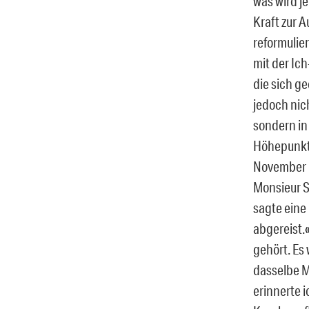
was wird j
Kraft zur 
reformulier
mit der Ich
die sich ge
jedoch nich
sondern in
Höhepunkts
November 19
Monsieur S.
sagte eine
abgereist.«
gehört. Es
dasselbe M
erinnerte 