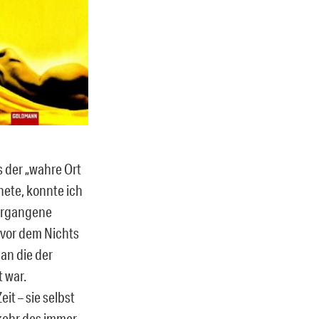
s der „wahre Ort
nete, konnte ich
vergangene
 vor dem Nichts
an die der
t war.
it – sie selbst
kehr des immer