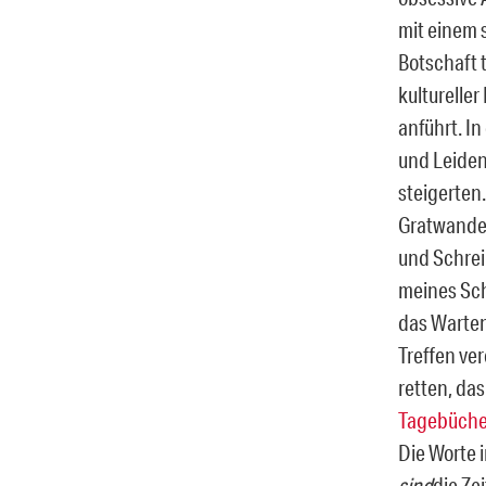
mit einem 
Botschaft t
kultureller
anführt. In
und Leidens
steigerten
Gratwande
und Schrei
meines Sch
das Warten
Treffen ve
retten, da
Tagebücher
Die Worte i
sind
die Ze