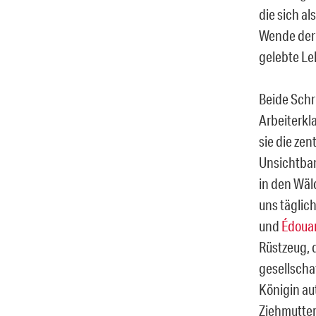
die sich al
Wende der 
gelebte Le
Beide Schr
Arbeiterkla
sie die zen
Unsichtbar
in den Wäld
uns täglic
und
Édouar
Rüstzeug, d
gesellscha
Königin aut
Ziehmutter 