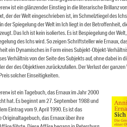
eren« ist ein glänzender Einstieg in die literarische Brillanz vo
xt, der der Welt eingeschrieben ist, im Schmelztiegel des Ich
 in der Spiegelung der Welt im Ich liegt in der Betroffenheit, d
zeugt. Das Ich ist kein isoliertes. Es ist Bespiegelung der Welt
gelung des Ichs wird. So zeigen Schriftsteller wie Ernaux, da
heit ein Dynamisches in Form eines Subjekt-Objekt-Verhältnis
ses Verhältnis von der Seite des Subjekts auf, ohne dabei in di
er der des Objektiven zurückzufallen. Der Verlust der ganzen 
reis solcher Einseitigkeiten.
ieren« ist ein Tagebuch, das Ernaux im Jahr 2000
icht hat. Es beginnt am 27. September 1988 und
em Eintrag vom 9. April 1990. Es ist das
e Originaltagebuch, das Ernaux über ihre
Affäre führte. Diese Affäre begann in Petersburg