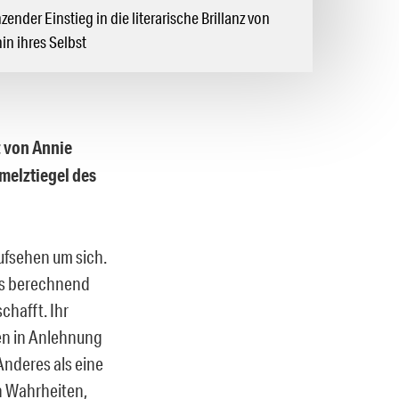
nzender Einstieg in die literarische Brillanz von
in ihres Selbst
nz von Annie
hmelztiegel des
Aufsehen um sich.
hes berechnend
chafft. Ihr
ren in Anlehnung
 Anderes als eine
en Wahrheiten,