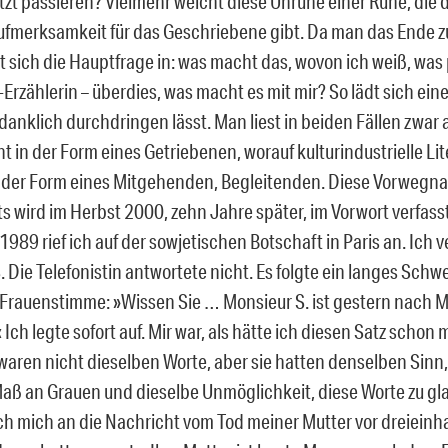
etzt passieren? Vielmehr weicht diese Unruhe einer Ruhe, die 
Aufmerksamkeit für das Geschriebene gibt. Da man das Ende zu
t sich die Hauptfrage in: was macht das, wovon ich weiß, was 
-Erzählerin – überdies, was macht es mit mir? So lädt sich ei
danklich durchdringen lässt. Man liest in beiden Fällen zwar 
t in der Form eines Getriebenen, worauf kulturindustrielle Lite
 der Form eines Mitgehenden, Begleitenden. Diese Vorwegn
 wird im Herbst 2000, zehn Jahre später, im Vorwort verfasst
89 rief ich auf der sowjetischen Botschaft in Paris an. Ich 
 Die Telefonistin antwortete nicht. Es folgte ein langes Sch
 Frauenstimme: »Wissen Sie … Monsieur S. ist gestern nach 
 Ich legte sofort auf. Mir war, als hätte ich diesen Satz schon
 waren nicht dieselben Worte, aber sie hatten denselben Sinn
aß an Grauen und dieselbe Unmöglichkeit, diese Worte zu g
ich mich an die Nachricht vom Tod meiner Mutter vor dreieinh