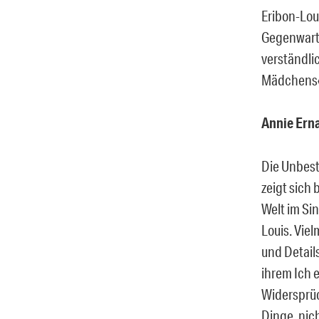
Eribon-Loui
Gegenwart 
verständli
Mädchens« 
Annie Erna
Die Unbeste
zeigt sich 
Welt im Si
Louis. Vie
und Detail
ihrem Ich 
Widersprüc
Dinge, nic