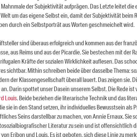
s Mahnmale der Subjektivität aufprägen. Das Letzte leitet die
Welt um das eigene Selbst ein, damit der Subjektivität beim 
ben durch ein Selbstporträt aus Worten geschmeichelt wird.
iftsteller sind überaus erfolgreich und kommen aus der franz
sse, aus Reims und aus der Picardie. Sie bestechen mit der Rad
trifugalen Kräfte der sozialen Wirklichkeit auflesen. Das scho
es sichtbar. Mithin schreiben beide über dasselbe Thema: soz
ern der Klassengesellschaft überall lauert. Das zeigen sie. D
h an. Darin spottet unser Dasein unserem Selbst. Die Rede ist
d Louis
. Beide beziehen die literarische Technik und das lite
ie sie in den Stand setzen, ihr individuelles Bewusstsein als 
ftliches Seins darstellbar zu machen, von Annie Ernaux. Sie s
osozialbiografischer Literatur zu sein und ist offensichtlich di
von Eribon und Louis. Es ist geboten, sich diese Linie zu mer