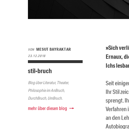
»Sich verli
MESUT BAYRAKTAR
VON
Ernaux, di
23.12.2018
Ichs lesba
stil-bruch
Seit einig
Blog über Literatur, Theater,
Philosophie im AnBruch,
Ihr Stil z
DurchBruch, UmBruch.
sprengt. Ih
mehr über diesen blog
Verfahren i
an den Lehr
Autobiograf