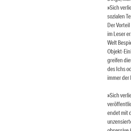
»Sich verli
sozialen Te
Der Vorteil
im Leser er
Welt Bespie
Objekt-Ein
greifen die
des Ichs od
immer der P
»Sich verl
veröffentl
endet mit d
unzensiert
obsessive 