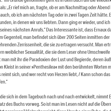
uals: „Er rief mich an, fragte, ob er am Nachmittag oder Abe
uch, ob ich am nächsten Tag oder in zwei Tagen Zeit hätte. 
unden, in denen wir uns liebten. Dann ging er wieder, und ich 
seines nächsten Anrufs.“ Das Interessante ist, dass Ernaux d
 im Gegenteil, man befindet sich über 200 Seiten inmitten der
ehrenden Zerrissenheit, die sie zu ertragen versucht. Man ert
rn weiblicher Sexualität, die sie dem Leser ohne Umschweife 
 man mit ihr die Paradoxien der Lust und Begierde, deren äu
on Kleist in seiner »Penthesilea« mit den berühmten Worten m
s reimt sich, und wer recht von Herzen liebt, / Kann schon das 
fen.“
, die sich in dem Tagebuch nach und nach entwickelt, nimmt 
atz des Buchs vorweg. So ist man im Lesen nicht auf die Übe