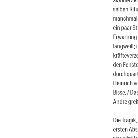
selben Rit
manchmal a
ein paar St
Erwartung 
langweilt;
kräfteverz
den Fenste
durchquert
Heinrich v
Bisse, / Da
Andre grei
Die Tragik
ersten Abs