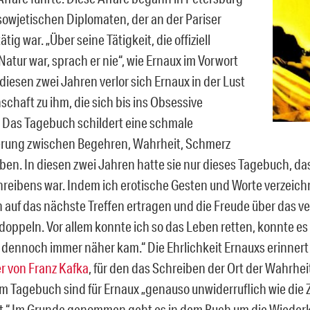
sowjetischen Diplomaten, der an der Pariser
ätig war. „Über seine Tätigkeit, die offiziell
 Natur war, sprach er nie“, wie Ernaux im Vorwort
 diesen zwei Jahren verlor sich Ernaux in der Lust
chaft zu ihm, die sich bis ins Obsessive
. Das Tagebuch schildert eine schmale
rung zwischen Begehren, Wahrheit, Schmerz
ben. In diesen zwei Jahren hatte sie nur dieses Tagebuch, da
reibens war. Indem ich erotische Gesten und Worte verzeich
 auf das nächste Treffen ertragen und die Freude über das 
rdoppeln. Vor allem konnte ich so das Leben retten, konnte es
s dennoch immer näher kam.“ Die Ehrlichkeit Ernauxs erinnert 
 von Franz Kafka
, für den das Schreiben der Ort der Wahrhei
m Tagebuch sind für Ernaux „genauso unwiderruflich wie die Ze
it.“ Im Grunde genommen geht es in dem Buch um die Wieder