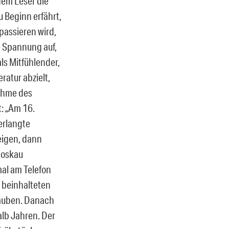
dem Leser die
 Beginn erfährt,
passieren wird,
ne Spannung auf,
als Mitfühlender,
ratur abzielt,
ahme des
: „Am 16.
verlangte
weigen, dann
Moskau
 mal am Telefon
, beinhalteten
lauben. Danach
alb Jahren. Der