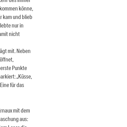
nd kommen könne,
Er kam und blieb
lebte nur in
amit nicht
rägt mit. Neben
öffnet,
ßerste Punkte
arkiert: „Küsse,
Eine für das
Ernaux mit dem
rraschung aus: