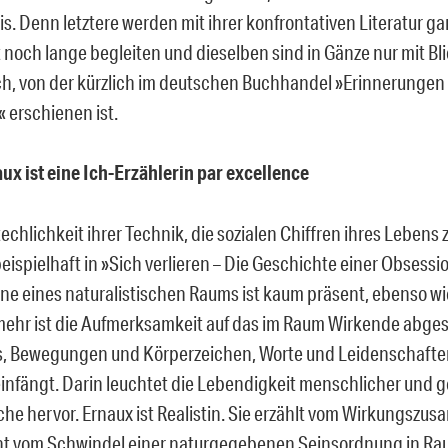
s. Denn letztere werden mit ihrer konfrontativen Literatur ga
noch lange begleiten und dieselben sind in Gänze nur mit Bli
ch, von der kürzlich im deutschen Buchhandel »Erinnerungen
erschienen ist.
ux ist eine Ich-Erzählerin par excellence
chlichkeit ihrer Technik, die sozialen Chiffren ihres Lebens z
beispielhaft in »Sich verlieren – Die Geschichte einer Obsessi
nne eines naturalistischen Raums ist kaum präsent, ebenso wi
lmehr ist die Aufmerksamkeit auf das im Raum Wirkende abgest
s, Bewegungen und Körperzeichen, Worte und Leidenschaften,
einfängt. Darin leuchtet die Lebendigkeit menschlicher und g
he hervor. Ernaux ist Realistin. Sie erzählt vom Wirkungsz
ht vom Schwindel einer naturgegebenen Seinsordnung in Rau