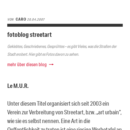
CARO
VON
20.04.2007
fotoblog streetart
Geklebtes, Geschriebenes, Gesprühtes – es gibt Vieles, was die Straßen der
Stadt erobert. Hier gibt es Fotos davon zu sehen.
mehr über diesen blog
Le M.U.R.
Unter diesem Titel organisiert sich seit 2003 ein
Verein zur Verbreitung von Streetart, bzw. „art urbain“,
wie sie es selbst nennen. Eine Art in die
Oeffentlichkeit zu treten ist eine riesige Werbetafel an