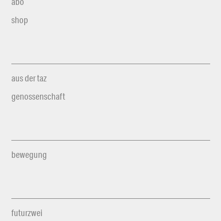
abo
shop
aus der taz
genossenschaft
bewegung
futurzwei