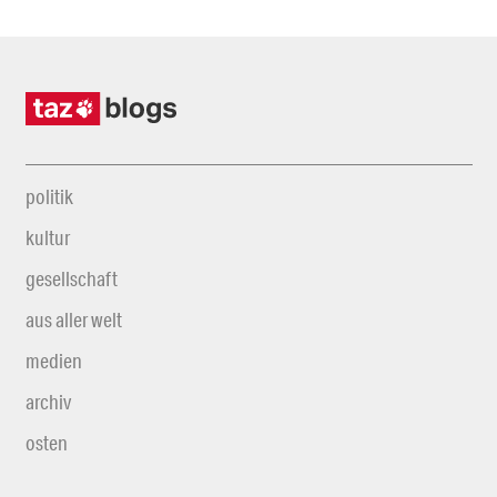
politik
kultur
gesellschaft
aus aller welt
medien
archiv
osten