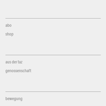
abo
shop
aus der taz
genossenschaft
bewegung