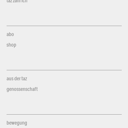
taz zahl ich
abo
shop
aus der taz
genossenschaft
bewegung