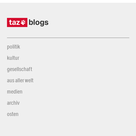
politik
kultur
gesellschaft
aus aller welt
medien
archiv
osten