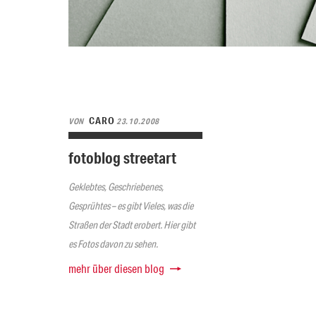
CARO
VON
23.10.2008
fotoblog streetart
Geklebtes, Geschriebenes,
Gesprühtes – es gibt Vieles, was die
Straßen der Stadt erobert. Hier gibt
es Fotos davon zu sehen.
mehr über diesen blog