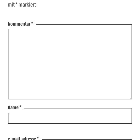
mit
*
markiert
kommentar
*
name
*
e-mail-adresse
*