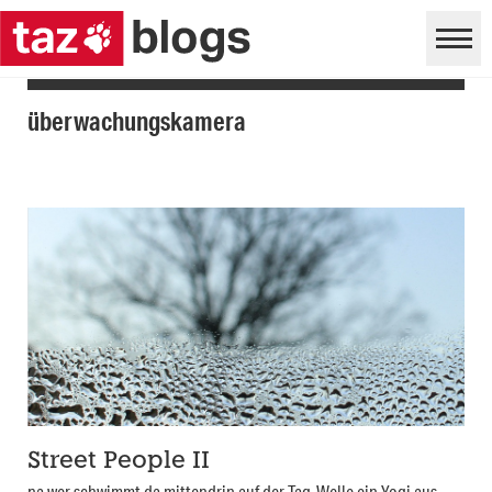
überwachungskamera
Street People II
na wer schwimmt da mittendrin auf der Tag-Welle ein Yogi aus