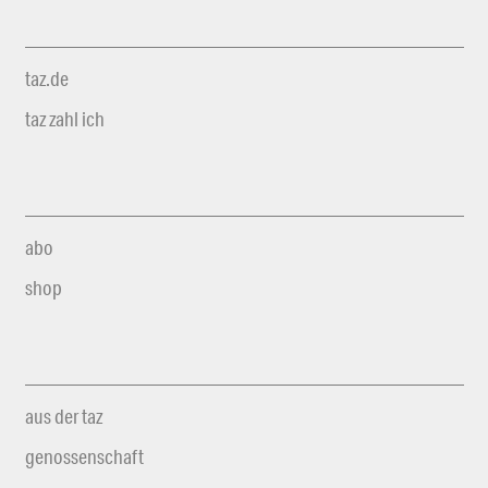
taz.de
taz zahl ich
abo
shop
aus der taz
genossenschaft