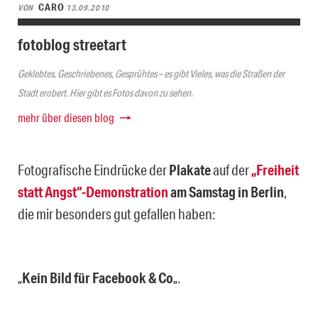
CARO
VON
13.09.2010
fotoblog streetart
Geklebtes, Geschriebenes, Gesprühtes – es gibt Vieles, was die Straßen der
Stadt erobert. Hier gibt es Fotos davon zu sehen.
mehr über diesen blog
Fotografische Eindrücke der
Plakate
auf der
„Freiheit
statt Angst“-Demonstration
am Samstag in Berlin
,
die mir besonders gut gefallen haben:
„
Kein Bild für Facebook & Co
„.