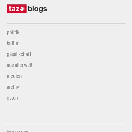
politik
kultur
gesellschaft
aus aller welt
medien
archiv
osten