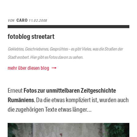
CARO
VON
11.02.2008
fotoblog streetart
Geklebtes, Geschriebenes, Gesprühtes – es gibt Vieles, was die Straßen der
Stadt erobert. Hier gibt es Fotos davon zu sehen.
mehr über diesen blog
Erneut
Fotos zur unmittelbaren Zeitgeschichte
Rumäniens
. Da die etwas kompliziert ist, wurden auch
die zugehörigen Texte etwas länger…