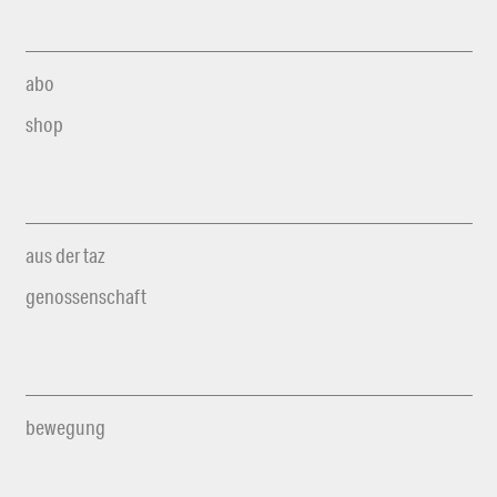
abo
shop
aus der taz
genossenschaft
bewegung