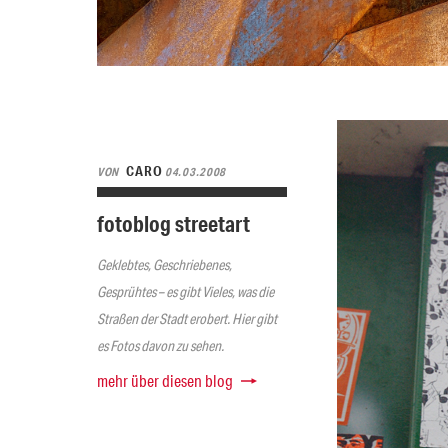
CARO
VON
04.03.2008
fotoblog streetart
Geklebtes, Geschriebenes,
Gesprühtes – es gibt Vieles, was die
Straßen der Stadt erobert. Hier gibt
es Fotos davon zu sehen.
mehr über diesen blog