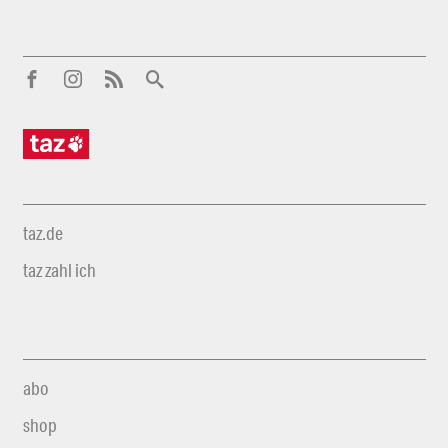
taz.de
taz zahl ich
abo
shop