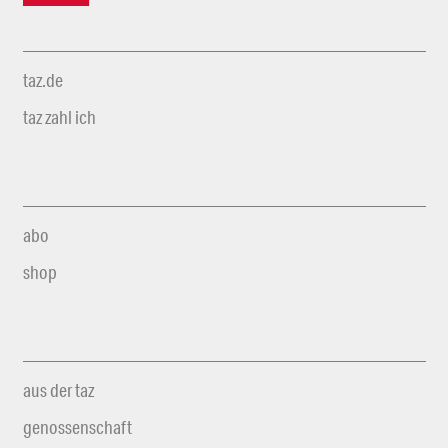
taz.de
taz zahl ich
abo
shop
aus der taz
genossenschaft