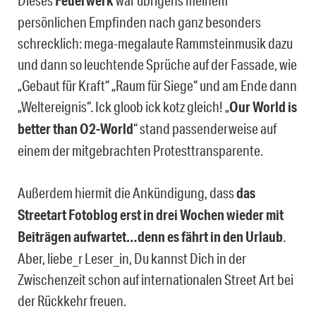
Dieses
Feuerwerk
war übrigens meinem
persönlichen Empfinden nach ganz besonders
schrecklich: mega-megalaute Rammsteinmusik dazu
und dann so leuchtende Sprüche auf der Fassade, wie
„Gebaut für Kraft“ „Raum für Siege“ und am Ende dann
„Weltereignis“. Ick gloob ick kotz gleich! „
Our World is
better than O2-World
“ stand passenderweise auf
einem der mitgebrachten Protesttransparente.
Außerdem hiermit die Ankündigung, dass
das
Streetart Fotoblog erst in drei Wochen wieder mit
Beiträgen aufwartet…denn es fährt in den Urlaub
.
Aber, liebe_r Leser_in, Du kannst Dich in der
Zwischenzeit schon auf internationalen Street Art bei
der Rückkehr freuen.