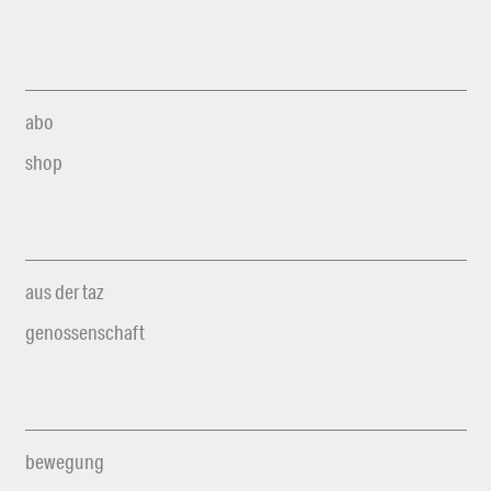
abo
shop
aus der taz
genossenschaft
bewegung