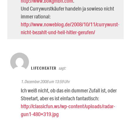
http://www.bokgmbh.com
.
Und Currywurstkäufer handeln ja sowieso nicht
immer rational:
http://www.noweblog.de/2008/10/11/currywurst-
nicht-bezahlt-und-heil-hitler-gerufen/
LIFECHEATER
sagt:
1. Dezember 2008 um 13:59 Uhr
Ich weiß nicht, ob das ein dummer Zufall ist, oder
Streetart, aber es ist einfach fantastisch:
http://classicfun.ws/wp-content/uploads/radar-
gun1-480×319.jpg