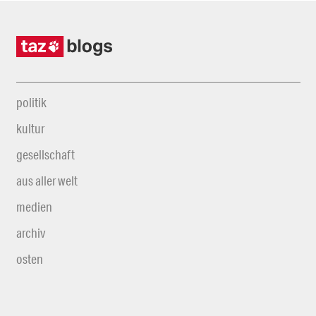
politik
kultur
gesellschaft
aus aller welt
medien
archiv
osten