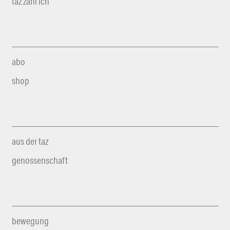
taz zahl ich
abo
shop
aus der taz
genossenschaft
bewegung