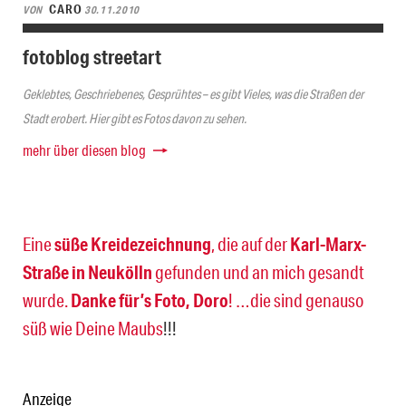
CARO
VON
30.11.2010
fotoblog streetart
Geklebtes, Geschriebenes, Gesprühtes – es gibt Vieles, was die Straßen der
Stadt erobert. Hier gibt es Fotos davon zu sehen.
mehr über diesen blog
Eine
süße Kreidezeichnung
, die auf der
Karl-Marx-
Straße in Neukölln
gefunden und an mich gesandt
wurde.
Danke für’s Foto, Doro
! …die sind genauso
süß wie Deine
Maubs
!!!
Anzeige