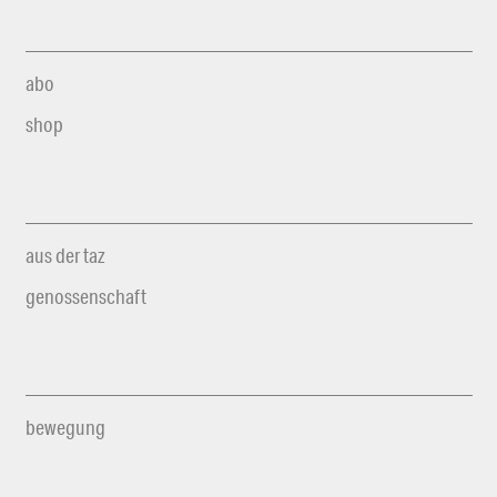
abo
shop
aus der taz
genossenschaft
bewegung