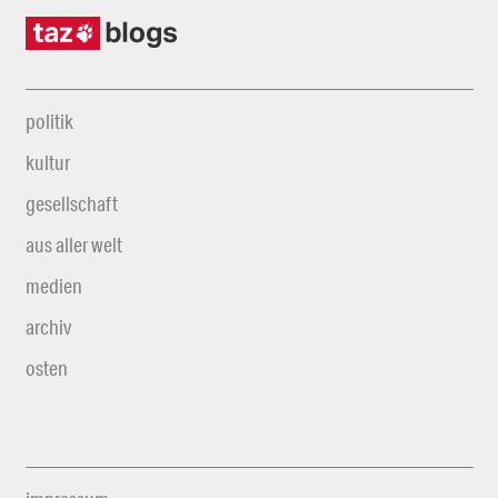
politik
kultur
gesellschaft
aus aller welt
medien
archiv
osten