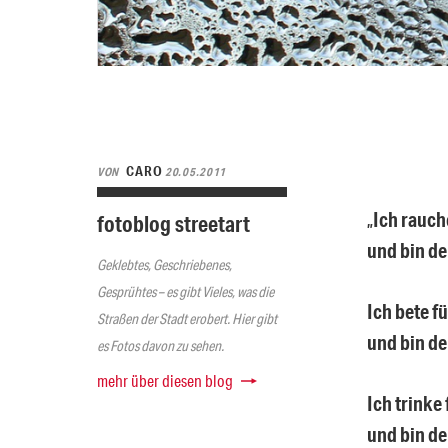
CARO
VON
20.05.2011
„
Ich rauch
fotoblog streetart
und bin d
Geklebtes, Geschriebenes,
Gesprühtes – es gibt Vieles, was die
Ich bete f
Straßen der Stadt erobert. Hier gibt
und bin d
es Fotos davon zu sehen.
mehr über diesen blog
Ich trinke
und bin d