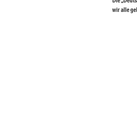
Die „Deuts
wir alle g