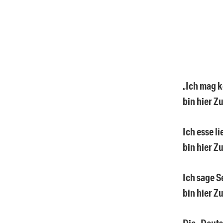
„
Ich mag k
bin hier Z
Ich esse l
bin hier Z
Ich sage S
bin hier Z