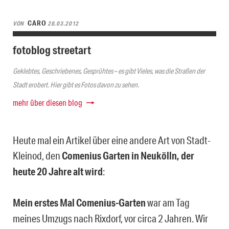
CARO
VON
28.03.2012
fotoblog streetart
Geklebtes, Geschriebenes, Gesprühtes – es gibt Vieles, was die Straßen der
Stadt erobert. Hier gibt es Fotos davon zu sehen.
mehr über diesen blog
Heute mal ein Artikel über eine andere Art von Stadt-
Kleinod, den
Comenius Garten in Neukölln, der
heute 20 Jahre alt wird
:
Mein erstes Mal Comenius-Garten
war am Tag
meines Umzugs nach Rixdorf, vor circa 2 Jahren. Wir