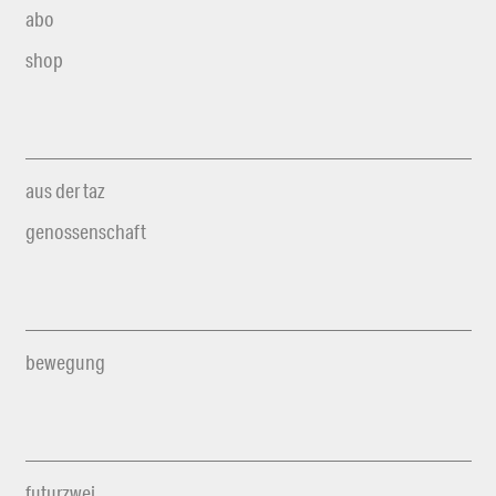
abo
shop
aus der taz
genossenschaft
bewegung
futurzwei