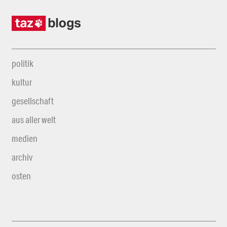
politik
kultur
gesellschaft
aus aller welt
medien
archiv
osten