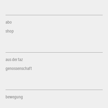
abo
shop
aus der taz
genossenschaft
bewegung