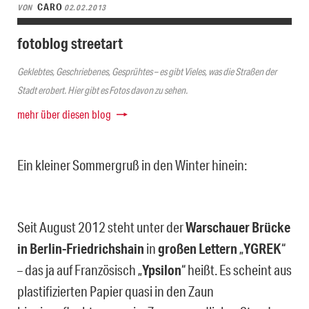
CARO
VON
02.02.2013
fotoblog streetart
Geklebtes, Geschriebenes, Gesprühtes – es gibt Vieles, was die Straßen der
Stadt erobert. Hier gibt es Fotos davon zu sehen.
mehr über diesen blog
Ein kleiner Sommergruß in den Winter hinein:
Seit August 2012 steht unter der
Warschauer Brücke
in Berlin-Friedrichshain
in
großen Lettern
„
YGREK
“
– das ja auf Französisch „
Ypsilon
“ heißt. Es scheint aus
plastifizierten Papier quasi in den Zaun