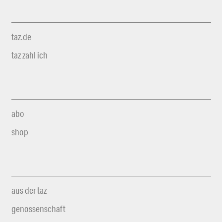
taz.de
taz zahl ich
abo
shop
aus der taz
genossenschaft