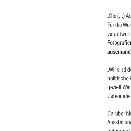
„Die (…) A
Für die We
verantwort
Fotografie
auseinand
„Wir sind d
politische 
gezielt We
Geheimdie
Darüber hi
Ausstellun
gefunden“,