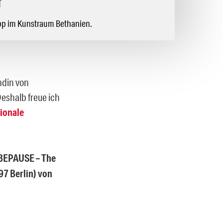
g
pp im Kunstraum Bethanien.
ndin von
eshalb freue ich
tionale
ERBEPAUSE – The
7 Berlin) von