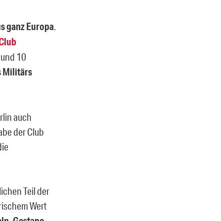
us ganz Europa
.
 Club
l und 10
 Militärs
rlin auch
habe der Club
die
ichen Teil der
orischem Wert
eln, Gestapo-