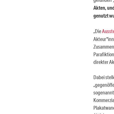
Akten, und
genutzt w
„Die
Ausst
Akteur*in
Zusammenku
Parafiktion
direkter Ak
Dabei stel
„gegenöffe
sogenannte
Kommerzial
Plakatwand