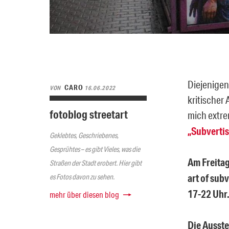
Diejenigen
CARO
VON
16.06.2022
kritischer
fotoblog streetart
mich extre
„Subvertis
Geklebtes, Geschriebenes,
Gesprühtes – es gibt Vieles, was die
Am Freitag
Straßen der Stadt erobert. Hier gibt
art of sub
es Fotos davon zu sehen.
17-22 Uhr
mehr über diesen blog
Die Ausstel