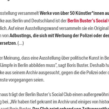
usstellung versammelt
Werke von über 50 Künstler*innen a
rke aus Berlin und Deutschland ist der
Berlin Buster’s Social
lich. Auf einer Ausstellungswand versammeln sie ein Origina
n von
Adbustings, die sich mit Werbung der Polizei oder des
ersetzen
. (…)
er Meinung, dass eine Ausstellung über politische Kunst in Be
Kämpfe in Berlin abbilden muss“, sagt Boris Buster. Deshalb 
rke aus seinem Archiv ausgesucht, gegen die die Polizei oder 
nste vorgegangen seien.
naus trägt der Berlin Buster’s Social Club einen außergewöhnl
g bei. „Wir haben tief gekramt im Archiv und einiges von hist
 sagt Boris Buster.
Der Club zeigt anhand von Zeitungsartik