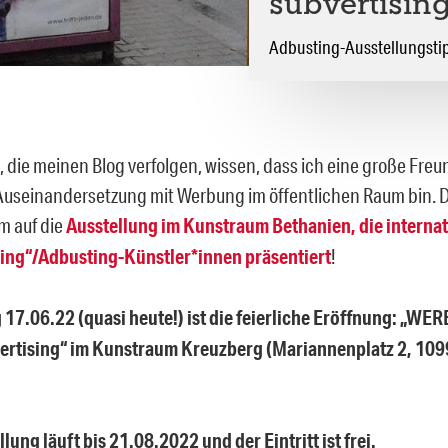
subvertisin
Adbusting-Ausstellungsti
, die meinen Blog verfolgen, wissen, dass ich eine große Freu
 Auseinandersetzung mit Werbung im öffentlichen Raum bin. D
m auf die
Ausstellung im Kunstraum Bethanien, die interna
ing“/Adbusting-Künstler*innen präsentiert
!
 17.06.22 (quasi heute!) ist die feierliche Eröffnung: „W
vertising“ im Kunstraum Kreuzberg (Mariannenplatz 2,
1099
.
lung läuft bis 21.08.2022 und der Eintritt ist frei.