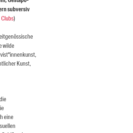
ern subversiv
l Clubs
)
eitgenössische
 wilde
vist*innenkunst,
ntlicher Kunst,
die
ie
h eine
suellen