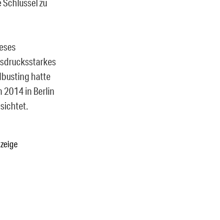
 Schlüssel zu
eses
sdrucksstarkes
busting hatte
h 2014 in Berlin
sichtet.
zeige