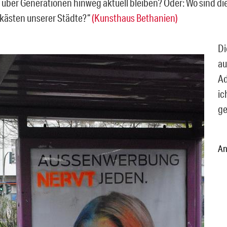
 über Generationen hinweg aktuell bleiben? Oder: Wo sind die
ästen unserer Städte?“
(Kunsthaus Bethanien)
Di
au
Ad
ic
ge
An