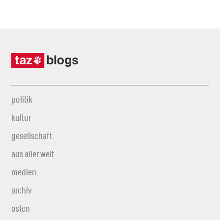
politik
kultur
gesellschaft
aus aller welt
medien
archiv
osten