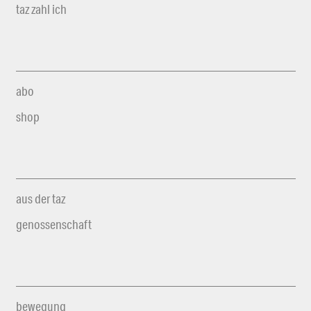
taz zahl ich
abo
shop
aus der taz
genossenschaft
bewegung