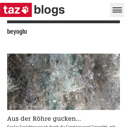
beyoglu
Aus der Röhre gucken…
Cooler Gesichtsausruck durch die Fensteraugen! Gesprüht, mit