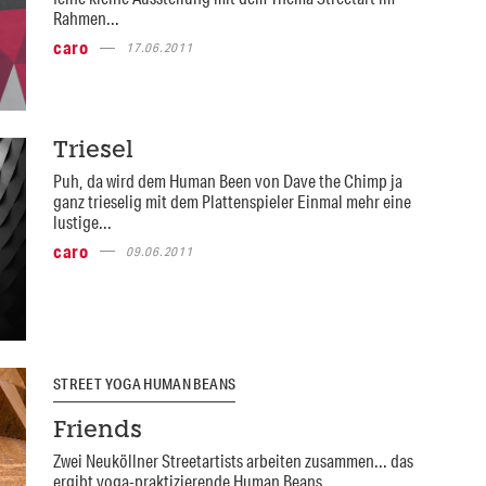
Rahmen...
caro
17.06.2011
Triesel
Puh, da wird dem Human Been von Dave the Chimp ja
ganz trieselig mit dem Plattenspieler Einmal mehr eine
lustige...
caro
09.06.2011
STREET YOGA HUMAN BEANS
Friends
Zwei Neuköllner Streetartists arbeiten zusammen... das
ergibt yoga-praktizierende Human Beans.