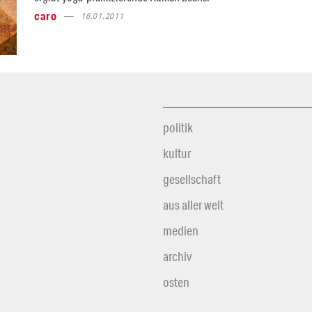
caro
16.01.2011
politik
kultur
gesellschaft
aus aller welt
medien
archiv
osten