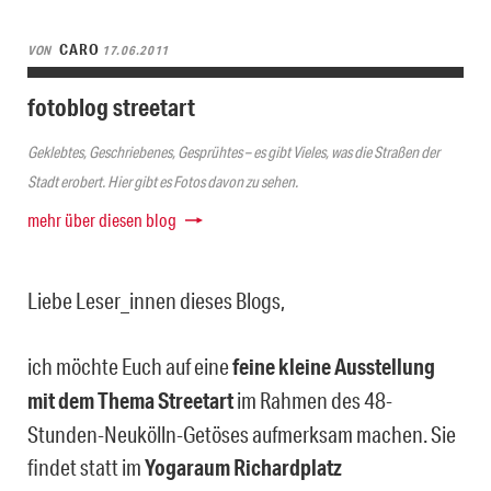
CARO
VON
17.06.2011
fotoblog streetart
Geklebtes, Geschriebenes, Gesprühtes – es gibt Vieles, was die Straßen der
Stadt erobert. Hier gibt es Fotos davon zu sehen.
mehr über diesen blog
Liebe Leser_innen dieses Blogs,
ich möchte Euch auf eine
feine kleine Ausstellung
mit dem Thema Streetart
im Rahmen des 48-
Stunden-Neukölln-Getöses aufmerksam machen. Sie
findet statt im
Yogaraum Richardplatz