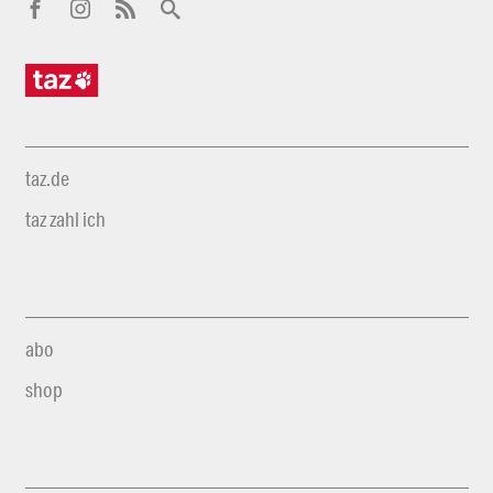
taz.de
taz zahl ich
abo
shop