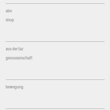
abo
shop
aus der taz
genossenschaft
bewegung