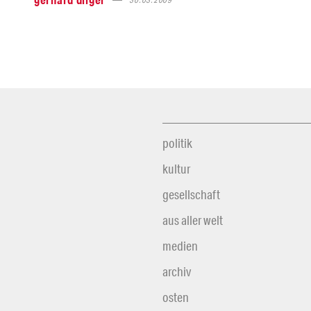
politik
kultur
gesellschaft
aus aller welt
medien
archiv
osten