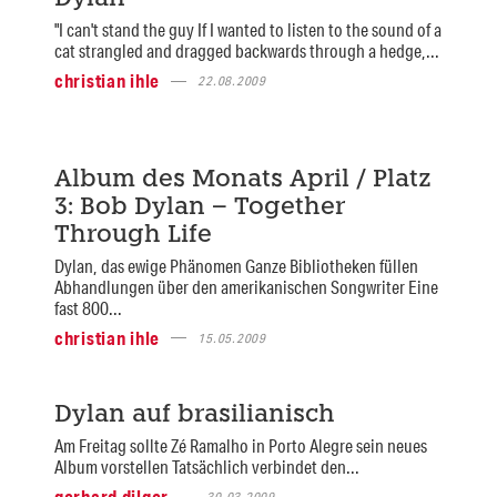
"I can't stand the guy If I wanted to listen to the sound of a
cat strangled and dragged backwards through a hedge,...
christian ihle
22.08.2009
Album des Monats April / Platz
3: Bob Dylan – Together
Through Life
Dylan, das ewige Phänomen Ganze Bibliotheken füllen
Abhandlungen über den amerikanischen Songwriter Eine
fast 800...
christian ihle
15.05.2009
Dylan auf brasilianisch
Am Freitag sollte Zé Ramalho in Porto Alegre sein neues
Album vorstellen Tatsächlich verbindet den...
gerhard dilger
30.03.2009