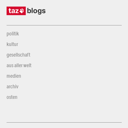
politik
kultur
gesellschaft
aus aller welt
medien
archiv
osten