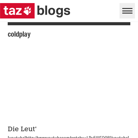
coldplay
Die Leut‘
[youtube]http://wwwyoutubecom/watchv=LRy5llIFQ08[/youtube]