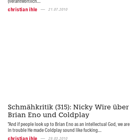
(verantwortlich...
christian ihle
21.07.2010
Schmähkritik (315): Nicky Wire über
Brian Eno und Coldplay
"And if people look up to Brian Eno as an intellectual God, we are
in trouble He made Coldplay sound like fucking...
christian ihle
29.03.2010