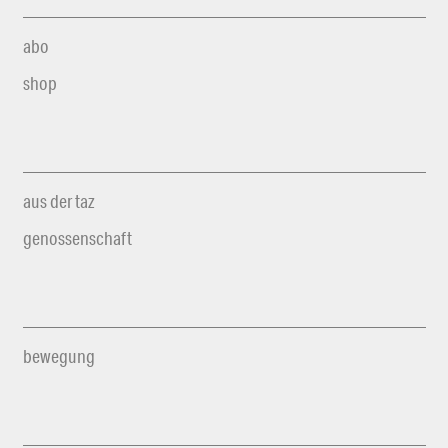
abo
shop
aus der taz
genossenschaft
bewegung