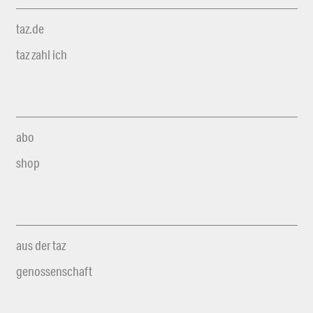
taz.de
taz zahl ich
abo
shop
aus der taz
genossenschaft