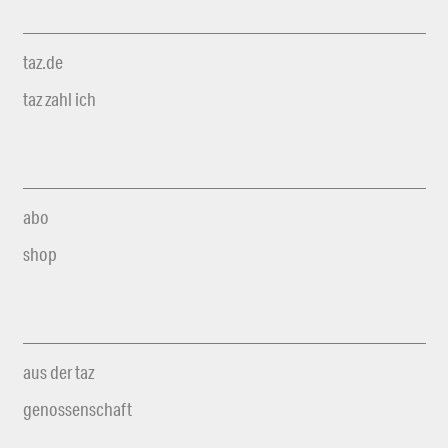
taz.de
taz zahl ich
abo
shop
aus der taz
genossenschaft