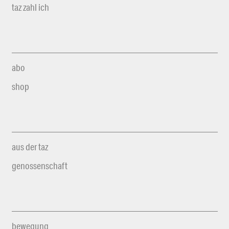
taz zahl ich
abo
shop
aus der taz
genossenschaft
bewegung