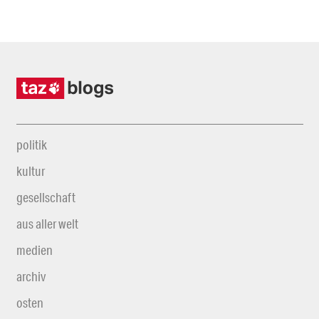
politik
kultur
gesellschaft
aus aller welt
medien
archiv
osten