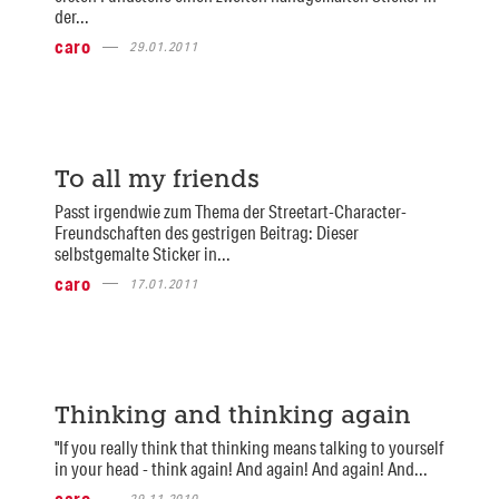
der...
caro
29.01.2011
To all my friends
Passt irgendwie zum Thema der Streetart-Character-
Freundschaften des gestrigen Beitrag: Dieser
selbstgemalte Sticker in...
caro
17.01.2011
Thinking and thinking again
"If you really think that thinking means talking to yourself
in your head - think again! And again! And again! And...
caro
29.11.2010