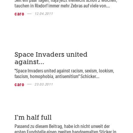
tauchen in Rixdorf immer mehr Zebras auf viele von...
caro
12.04.2011
Space Invaders united
against…
"Space Invaders united against racism, sexism, lookism,
fascism, homophobia, antisemitism" Schicker...
caro
23.03.2011
I’m half full
Passend zu diesem Beitrag, habe ich nicht unweit der
ersten Fundstelle einen zweiten handgemalten Sticker in