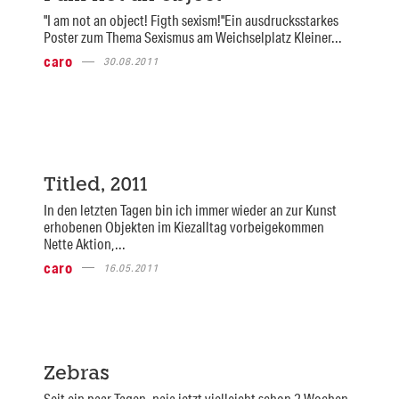
"I am not an object! Figth sexism!"Ein ausdrucksstarkes
Poster zum Thema Sexismus am Weichselplatz Kleiner...
caro
30.08.2011
Titled, 2011
In den letzten Tagen bin ich immer wieder an zur Kunst
erhobenen Objekten im Kiezalltag vorbeigekommen
Nette Aktion,...
caro
16.05.2011
Zebras
Seit ein paar Tagen, naja jetzt vielleicht schon 2 Wochen,