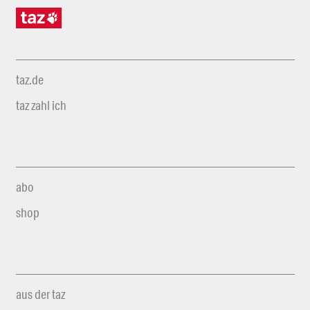
taz.de
taz zahl ich
abo
shop
aus der taz