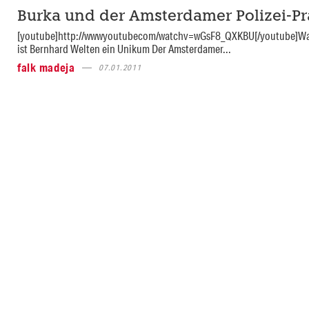
Burka und der Amsterdamer Polizei-Pr
[youtube]http://wwwyoutubecom/watchv=wGsF8_QXKBU[/youtube]Wa
ist Bernhard Welten ein Unikum Der Amsterdamer...
falk madeja
07.01.2011