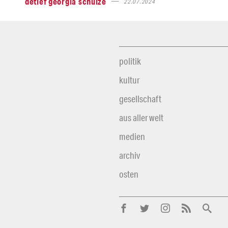
detlef georgia schulze
22.07.2024
politik
kultur
gesellschaft
aus aller welt
medien
archiv
osten