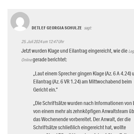
DETLEF GEORGIA SCHULZE
sagt:
25. Juli 2024 um 12:47 Uhr
Jetzt wurden Klage und Eilantrag eingereicht, wie die
Leg
gerade berichtet:
Online
„Laut einem Sprecher gingen Klage (Az. 6 A 4.24) 
Eilantrag (Az. 6 VR 1.24) am Mittwochabend beim
Gericht ein.“
„Die Schriftsätze wurden nach Informationen von
von einem mehr als zehnköpfigen Anwaltsteam üb
das Wochenende vorbereitet. Der Anwalt, der die
Schriftsätze schließlich eingereicht hat, wollte