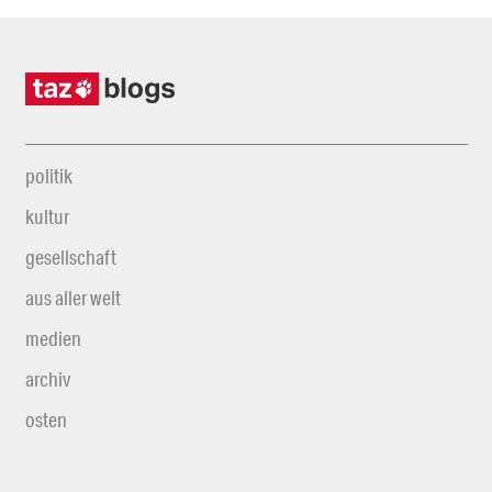
politik
kultur
gesellschaft
aus aller welt
medien
archiv
osten