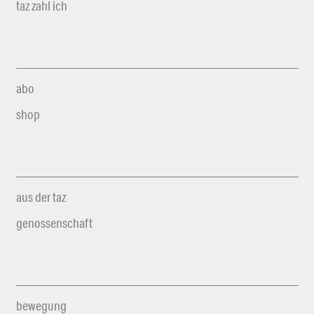
taz zahl ich
abo
shop
aus der taz
genossenschaft
bewegung