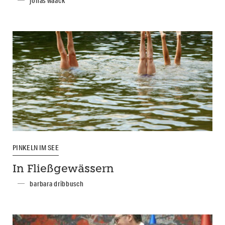
jonas waack
PINKELN IM SEE
In Fließgewässern
barbara dribbusch