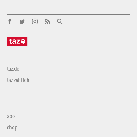
taz.de
taz zahl ich
abo
shop