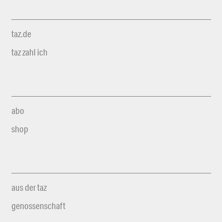
taz.de
taz zahl ich
abo
shop
aus der taz
genossenschaft