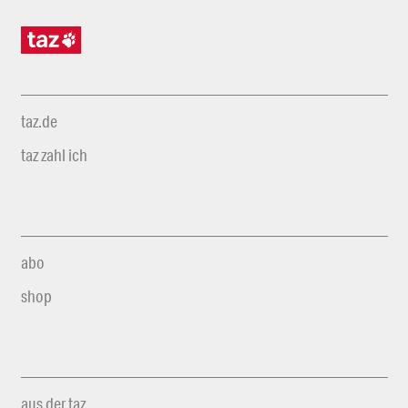
taz.de
taz zahl ich
abo
shop
aus der taz