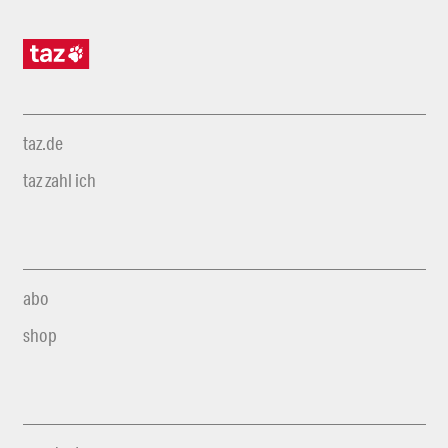
taz.de
taz zahl ich
abo
shop