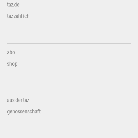
taz.de
taz zahl ich
abo
shop
aus der taz
genossenschaft