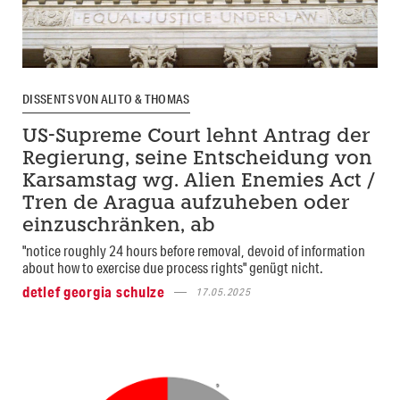
DISSENTS VON ALITO & THOMAS
US-Supreme Court lehnt Antrag der
Regierung, seine Entscheidung von
Karsamstag wg. Alien Enemies Act /
Tren de Aragua aufzuheben oder
einzuschränken, ab
"notice roughly 24 hours before removal, devoid of information
about how to exercise due process rights" genügt nicht.
detlef georgia schulze
17.05.2025