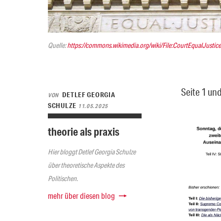
Quelle:
https://commons.wikimedia.org/wiki/File:CourtEqualJustic
Seite 1 und 
DETLEF GEORGIA
VON
SCHULZE
11.05.2025
theorie als praxis
Hier bloggt Detlef Georgia Schulze
über theoretische Aspekte des
Politischen.
mehr über diesen blog