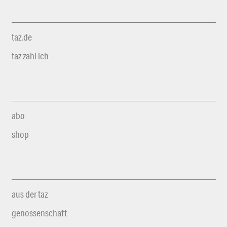
taz.de
taz zahl ich
abo
shop
aus der taz
genossenschaft