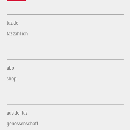
taz.de
taz zahl ich
abo
shop
aus der taz
genossenschaft