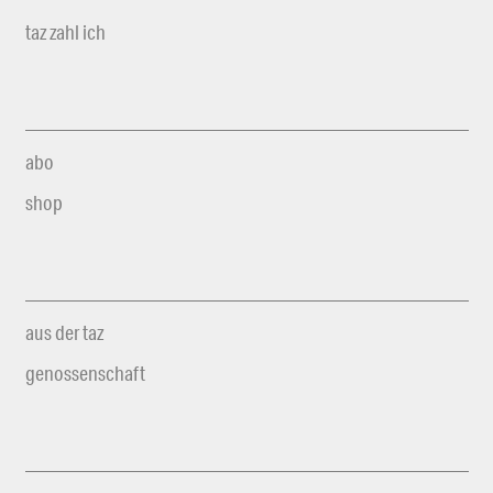
taz zahl ich
abo
shop
aus der taz
genossenschaft