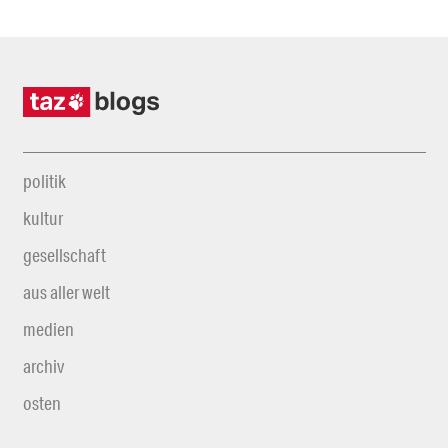
politik
kultur
gesellschaft
aus aller welt
medien
archiv
osten