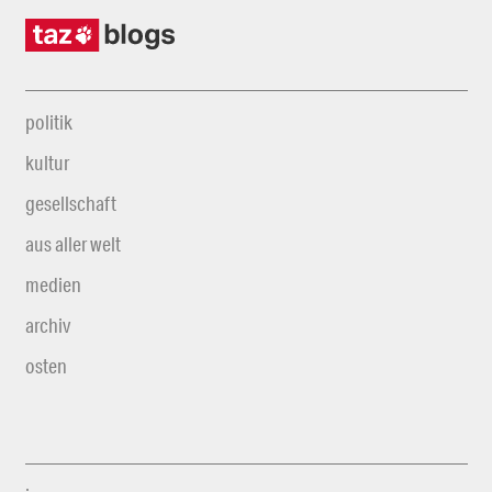
politik
kultur
gesellschaft
aus aller welt
medien
archiv
osten