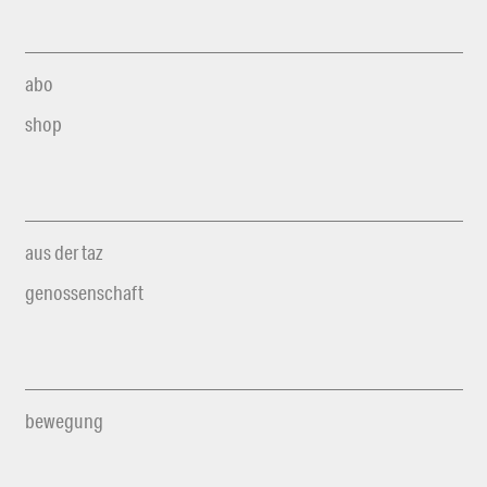
abo
shop
aus der taz
genossenschaft
bewegung