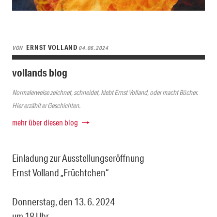
ERNST VOLLAND
VON
04.06.2024
vollands blog
Normalerweise zeichnet, schneidet, klebt Ernst Volland, oder macht Bücher.
Hier erzählt er Geschichten.
mehr über diesen blog
Einladung zur Ausstellungseröffnung
Ernst Volland „Früchtchen“
Donnerstag, den 13. 6. 2024
um 18 Uhr