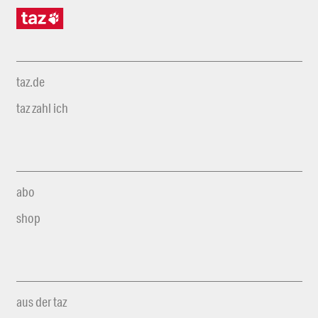
taz.de
taz zahl ich
abo
shop
aus der taz