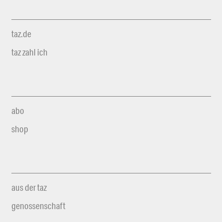
taz.de
taz zahl ich
abo
shop
aus der taz
genossenschaft