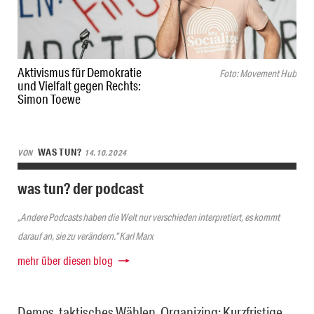
Aktivismus für Demokratie
Foto: Movement Hub
und Vielfalt gegen Rechts:
Simon Toewe
WAS TUN?
VON
14.10.2024
was tun? der podcast
„Andere Podcasts haben die Welt nur verschieden interpretiert, es kommt
darauf an, sie zu verändern.“ Karl Marx
mehr über diesen blog
Demos, taktisches Wählen, Organizing: Kurzfristige