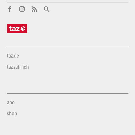
taz.de
taz zahl ich
abo
shop