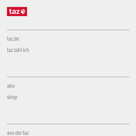
taz.de
taz zahl ich
abo
shop
aus der taz