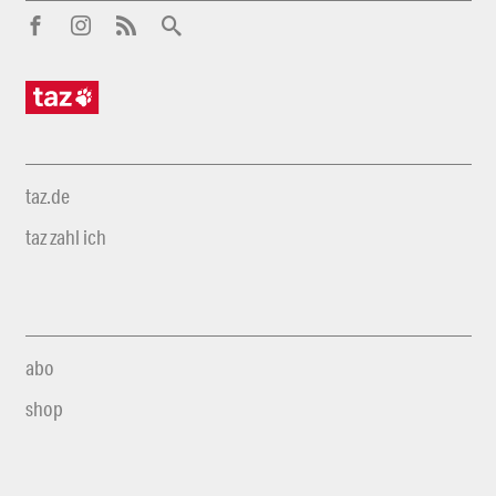
taz.de
taz zahl ich
abo
shop