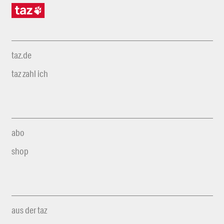
taz.de
taz zahl ich
abo
shop
aus der taz